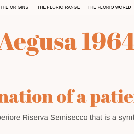
THE ORIGINS
THE FLORIO RANGE
THE FLORIO WORLD
Aegusa 196
ation of a pati
eriore Riserva Semisecco that is a symbo