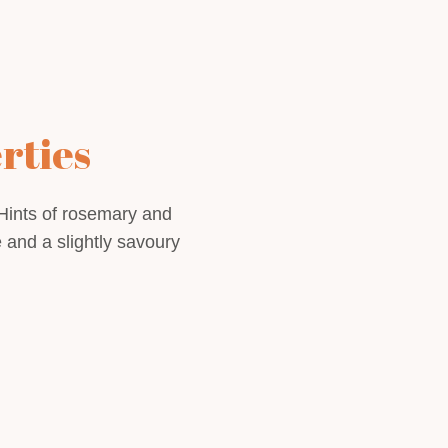
rties
Hints of rosemary and
e and a slightly savoury