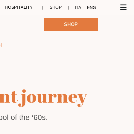
HOSPITALITY
|
SHOP
|
ITA
ENG
SHOP
4
ent journey
l of the ‘60s.