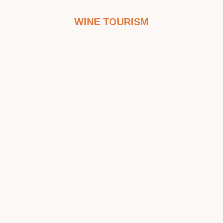
WINE TOURISM
The versatile nature of Marsala:
possible pairings