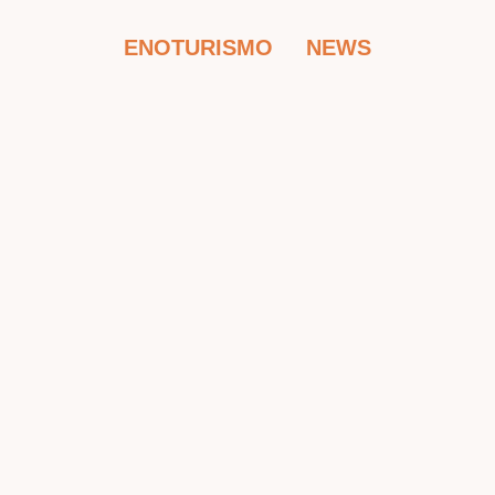
ENOTURISMO
NEWS
Calici di stelle 2026 alla Cantine
Florio!